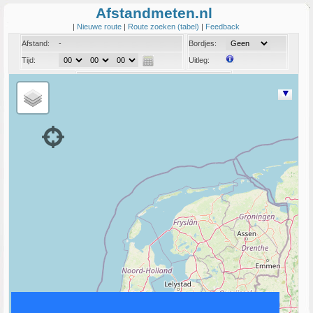
Afstandmeten.nl
|
Nieuwe route
|
Route zoeken (tabel)
|
Feedback
Afstand:
-
Bordjes:
Tijd:
Uitleg:
Coord:
Info: