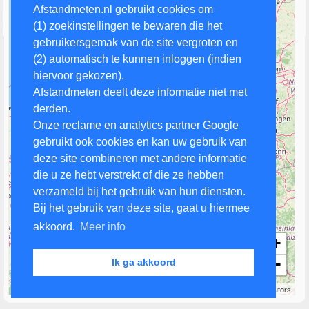
Afstandmeten.nl gebruikt cookies om
(1) zoekinstellingen te bewaren die het
gebruikersgemak van de site vergroten en
(2) automatisch te kunnen inloggen (indien
hiervoor gekozen).
Afstandmeten deelt deze informatie niet met
derden.
Onze reclame en analytics partner Google
gebruikt ook cookies en kan uw gebruik van
deze site combineren met andere informatie
die u ze hebt verstrekt of die ze hebben
verzameld bij het gebruik van hun diensten.
Bij het gebruik van deze site, gaat u hiermee
akkoord.
Meer info
+
−
Ik ga akkoord
50 km
Leaflet
| Map data ©
OpenStreetMap
contributors