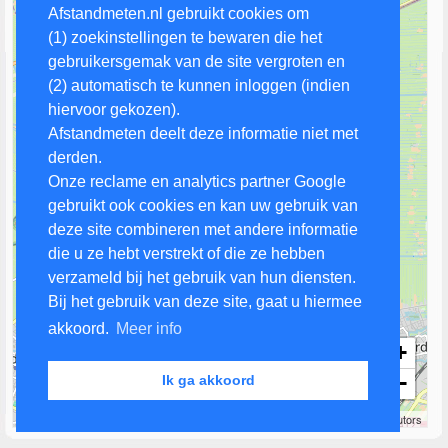
Afstandmeten.nl gebruikt cookies om
(1) zoekinstellingen te bewaren die het
gebruikersgemak van de site vergroten en
(2) automatisch te kunnen inloggen (indien
hiervoor gekozen).
Afstandmeten deelt deze informatie niet met
derden.
Onze reclame en analytics partner Google
gebruikt ook cookies en kan uw gebruik van
deze site combineren met andere informatie
die u ze hebt verstrekt of die ze hebben
verzameld bij het gebruik van hun diensten.
Bij het gebruik van deze site, gaat u hiermee
akkoord.
Meer info
+
−
Ik ga akkoord
2 km
Leaflet
| Map data ©
OpenStreetMap
contributors