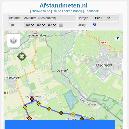
Afstandmeten.nl
|
Nieuwe route
|
Route zoeken (tabel)
|
Feedback
Afstand:
25.84km
(528 punten)
Bordjes:
Tijd:
Uitleg:
Coord:
Info:
Link naar deze route