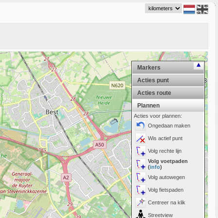
Markers
Acties punt
Acties route
Plannen
Acties voor plannen:
Ongedaan maken
Wis actief punt
Volg rechte lijn
Volg voetpaden
(
info
)
Volg autowegen
Volg fietspaden
Centreer na klik
Streetview