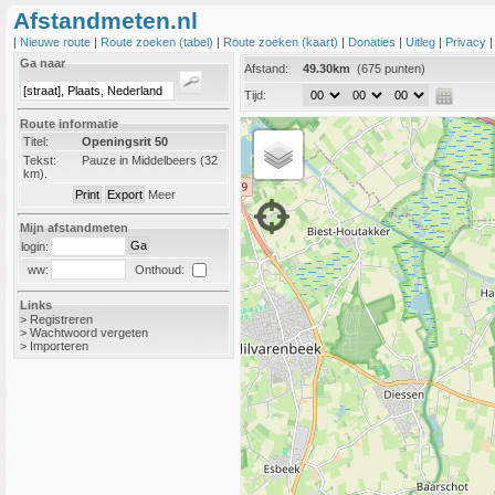
Afstandmeten.nl
|
Nieuwe route
|
Route zoeken (tabel)
|
Route zoeken (kaart)
|
Donaties
|
Uitleg
|
Privacy
Ga naar
Afstand:
49.30km
(675 punten)
Tijd:
Route informatie
Titel:
Openingsrit 50
Tekst:
Pauze in Middelbeers (32
km).
Meer
Mijn afstandmeten
login:
Onthoud:
ww:
Links
>
Registreren
>
Wachtwoord vergeten
>
Importeren