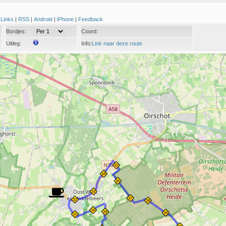
|
Links
|
RSS
|
Android
|
iPhone
|
Feedback
Bordjes:
Coord:
Uitleg:
Info:
Link naar deze route