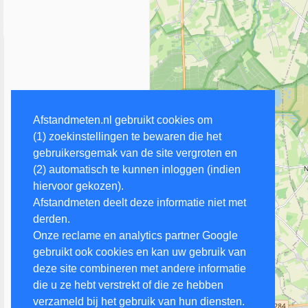
Afstandmeten.nl gebruikt cookies om
(1) zoekinstellingen te bewaren die het
gebruikersgemak van de site vergroten en
(2) automatisch te kunnen inloggen (indien
hiervoor gekozen).
Afstandmeten deelt deze informatie niet met
derden.
Onze reclame en analytics partner Google
gebruikt ook cookies en kan uw gebruik van
deze site combineren met andere informatie
die u ze hebt verstrekt of die ze hebben
verzameld bij het gebruik van hun diensten.