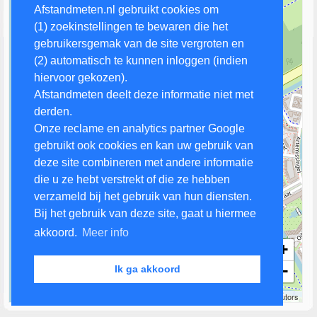
Afstandmeten.nl gebruikt cookies om
(1) zoekinstellingen te bewaren die het
gebruikersgemak van de site vergroten en
(2) automatisch te kunnen inloggen (indien
hiervoor gekozen).
Afstandmeten deelt deze informatie niet met
derden.
Onze reclame en analytics partner Google
gebruikt ook cookies en kan uw gebruik van
deze site combineren met andere informatie
die u ze hebt verstrekt of die ze hebben
verzameld bij het gebruik van hun diensten.
Bij het gebruik van deze site, gaat u hiermee
akkoord.
Meer info
+
−
Ik ga akkoord
200 m
Leaflet
| Map data ©
OpenStreetMap
contributors