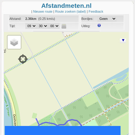
Afstandmeten.nl
|
Nieuwe route
|
Route zoeken (tabel)
|
Feedback
Afstand:
2.36km
(0.25 km/u)
Bordjes:
Tijd:
Uitleg:
Coord:
Info:
Link naar deze route