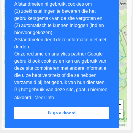
Afstandmeten.nl gebruikt cookies om
(1) zoekinstellingen te bewaren die het
gebruikersgemak van de site vergroten en
(2) automatisch te kunnen inloggen (indien
hiervoor gekozen).
Afstandmeten deelt deze informatie niet met
derden.
Onze reclame en analytics partner Google
gebruikt ook cookies en kan uw gebruik van
deze site combineren met andere informatie
die u ze hebt verstrekt of die ze hebben
verzameld bij het gebruik van hun diensten.
Bij het gebruik van deze site, gaat u hiermee
akkoord.
Meer info
+
−
Ik ga akkoord
3 km
Leaflet
| Map data ©
OpenStreetMap
contributors