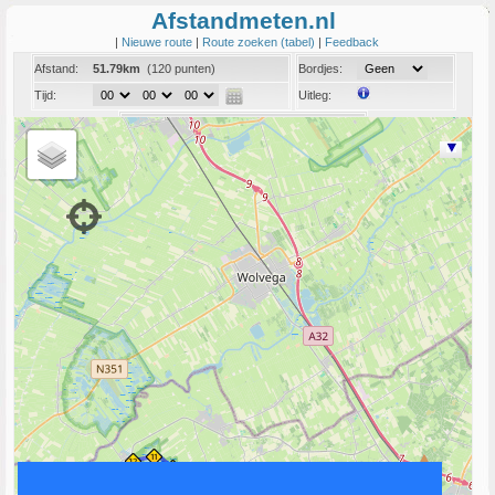
Afstandmeten.nl
|
Nieuwe route
|
Route zoeken (tabel)
|
Feedback
Afstand:
51.79km
(120 punten)
Bordjes:
Tijd:
Uitleg:
Coord:
Info:
Link naar deze route