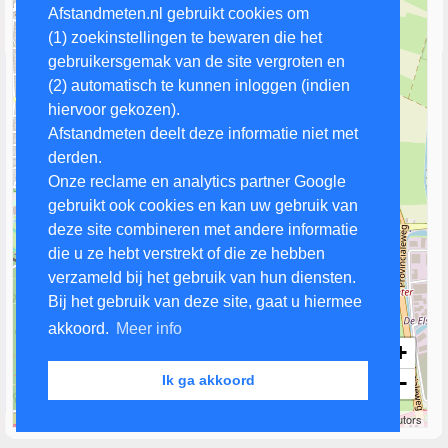
Afstandmeten.nl gebruikt cookies om
(1) zoekinstellingen te bewaren die het
gebruikersgemak van de site vergroten en
(2) automatisch te kunnen inloggen (indien
hiervoor gekozen).
Afstandmeten deelt deze informatie niet met
derden.
Onze reclame en analytics partner Google
gebruikt ook cookies en kan uw gebruik van
deze site combineren met andere informatie
die u ze hebt verstrekt of die ze hebben
verzameld bij het gebruik van hun diensten.
Bij het gebruik van deze site, gaat u hiermee
akkoord.
Meer info
+
−
Ik ga akkoord
500 m
Leaflet
| Map data ©
OpenStreetMap
contributors