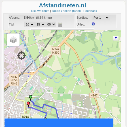
Afstandmeten.nl
|
Nieuwe route
|
Route zoeken (tabel)
|
Feedback
Afstand:
5.54km
(0.34 km/u)
Bordjes:
Tijd:
Uitleg:
Coord:
Info:
Link naar deze route