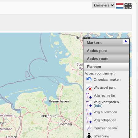
Markers
Acties punt
Acties route
Plannen
Acties voor plannen:
Ongedaan maken
Wis actief punt
Volg rechte lijn
Volg voetpaden
(
info
)
Volg autowegen
Volg fietspaden
Centreer na klik
Streetview