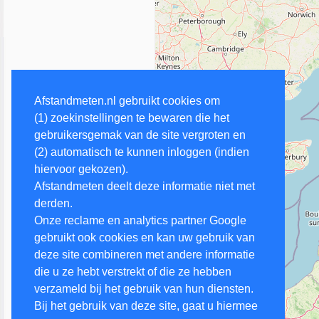
Afstandmeten.nl gebruikt cookies om
(1) zoekinstellingen te bewaren die het
gebruikersgemak van de site vergroten en
(2) automatisch te kunnen inloggen (indien
hiervoor gekozen).
Afstandmeten deelt deze informatie niet met
derden.
Onze reclame en analytics partner Google
gebruikt ook cookies en kan uw gebruik van
deze site combineren met andere informatie
die u ze hebt verstrekt of die ze hebben
verzameld bij het gebruik van hun diensten.
Bij het gebruik van deze site, gaat u hiermee