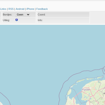
|
Links
|
RSS
|
Android
|
iPhone
|
Feedback
Bordjes:
Coord:
Uitleg:
Info: