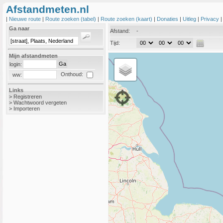
Afstandmeten.nl
|
Nieuwe route
|
Route zoeken (tabel)
|
Route zoeken (kaart)
|
Donaties
|
Uitleg
|
Privacy
Ga naar
Afstand:
-
Tijd:
Mijn afstandmeten
login:
Onthoud:
ww:
Links
>
Registreren
>
Wachtwoord vergeten
>
Importeren