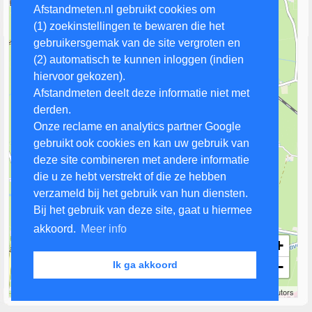
Afstandmeten.nl gebruikt cookies om
(1) zoekinstellingen te bewaren die het
gebruikersgemak van de site vergroten en
(2) automatisch te kunnen inloggen (indien
hiervoor gekozen).
Afstandmeten deelt deze informatie niet met
derden.
Onze reclame en analytics partner Google
gebruikt ook cookies en kan uw gebruik van
deze site combineren met andere informatie
die u ze hebt verstrekt of die ze hebben
verzameld bij het gebruik van hun diensten.
Bij het gebruik van deze site, gaat u hiermee
akkoord.
Meer info
+
−
Ik ga akkoord
1 km
Leaflet
| Map data ©
OpenStreetMap
contributors