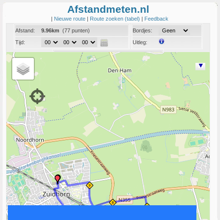
Afstandmeten.nl
|
Nieuwe route
|
Route zoeken (tabel)
|
Feedback
Afstand:
9.96km
(77 punten)
Bordjes:
Tijd:
Uitleg:
Coord:
Info:
Link naar deze route