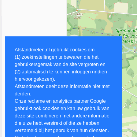
Afstandmeten.nl gebruikt cookies om
(1) zoekinstellingen te bewaren die het
gebruikersgemak van de site vergroten en
(2) automatisch te kunnen inloggen (indien
hiervoor gekozen).
Afstandmeten deelt deze informatie niet met
derden.
Onze reclame en analytics partner Google
gebruikt ook cookies en kan uw gebruik van
deze site combineren met andere informatie
die u ze hebt verstrekt of die ze hebben
verzameld bij het gebruik van hun diensten.