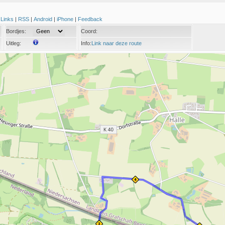
|
Links
|
RSS
|
Android
|
iPhone
|
Feedback
Bordjes:
Coord:
Uitleg:
Info:
Link naar deze route