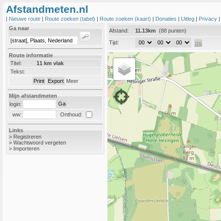
Afstandmeten.nl
|
Nieuwe route
|
Route zoeken (tabel)
|
Route zoeken (kaart)
|
Donaties
|
Uitleg
|
Privacy
Ga naar
Afstand:
11.13km
(88 punten)
Tijd:
Route informatie
Titel:
11 km vlak
Tekst:
Meer
Mijn afstandmeten
login:
Onthoud:
ww:
Links
>
Registreren
>
Wachtwoord vergeten
>
Importeren