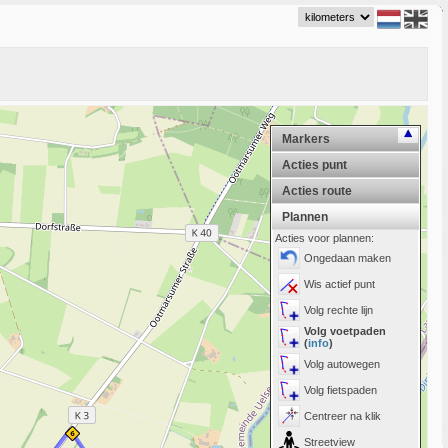
Markers
Acties punt
Acties route
Plannen
Acties voor plannen:
Ongedaan maken
Wis actief punt
Volg rechte lijn
Volg voetpaden
(
info
)
Volg autowegen
Volg fietspaden
Centreer na klik
Streetview