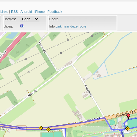
|
Links
|
RSS
|
Android
|
iPhone
|
Feedback
Bordjes:
Coord:
Uitleg:
Info:
Link naar deze route