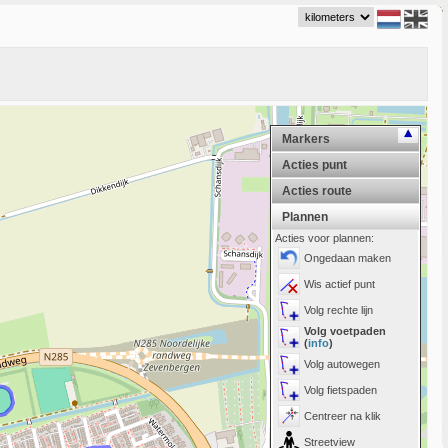
Markers
Acties punt
Acties route
Plannen
Acties voor plannen:
Ongedaan maken
Wis actief punt
Volg rechte lijn
Volg voetpaden
(
info
)
Volg autowegen
Volg fietspaden
Centreer na klik
Streetview