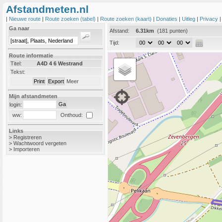
Afstandmeten.nl
|
Nieuwe route
|
Route zoeken (tabel)
|
Route zoeken (kaart)
|
Donaties
|
Uitleg
|
Privacy
Ga naar
Afstand:
6.31km
(181 punten)
Tijd:
Route informatie
Titel:
A4D 4 6 Westrand
Tekst:
Meer
Mijn afstandmeten
login:
Onthoud:
ww:
Links
>
Registreren
>
Wachtwoord vergeten
>
Importeren