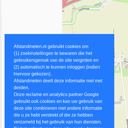
Afstandmeten.nl gebruikt cookies om
(1) zoekinstellingen te bewaren die het
gebruikersgemak van de site vergroten en
(2) automatisch te kunnen inloggen (indien
hiervoor gekozen).
Afstandmeten deelt deze informatie niet met
derden.
Onze reclame en analytics partner Google
gebruikt ook cookies en kan uw gebruik van
deze site combineren met andere informatie
die u ze hebt verstrekt of die ze hebben
verzameld bij het gebruik van hun diensten.