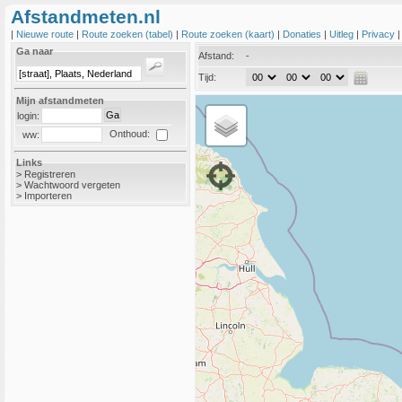
Afstandmeten.nl
|
Nieuwe route
|
Route zoeken (tabel)
|
Route zoeken (kaart)
|
Donaties
|
Uitleg
|
Privacy
Ga naar
Afstand:
-
Tijd:
Mijn afstandmeten
login:
Onthoud:
ww:
Links
>
Registreren
>
Wachtwoord vergeten
>
Importeren