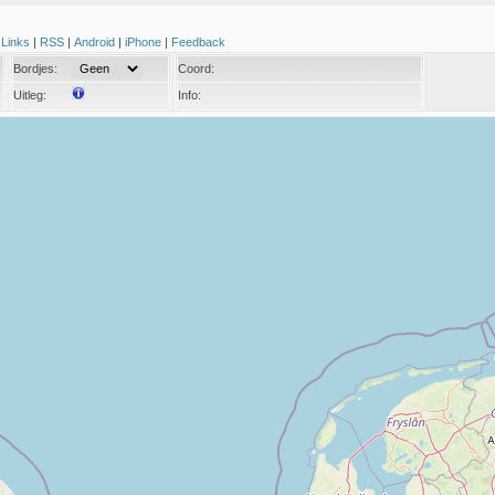
|
Links
|
RSS
|
Android
|
iPhone
|
Feedback
Bordjes:
Coord:
Uitleg:
Info: