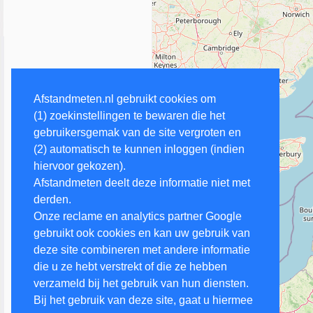
Afstandmeten.nl gebruikt cookies om
(1) zoekinstellingen te bewaren die het
gebruikersgemak van de site vergroten en
(2) automatisch te kunnen inloggen (indien
hiervoor gekozen).
Afstandmeten deelt deze informatie niet met
derden.
Onze reclame en analytics partner Google
gebruikt ook cookies en kan uw gebruik van
deze site combineren met andere informatie
die u ze hebt verstrekt of die ze hebben
verzameld bij het gebruik van hun diensten.
Bij het gebruik van deze site, gaat u hiermee