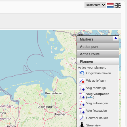
Markers
Acties punt
Acties route
Plannen
Acties voor plannen:
Ongedaan maken
Wis actief punt
Volg rechte lijn
Volg voetpaden
(
info
)
Volg autowegen
Volg fietspaden
Centreer na klik
Streetview