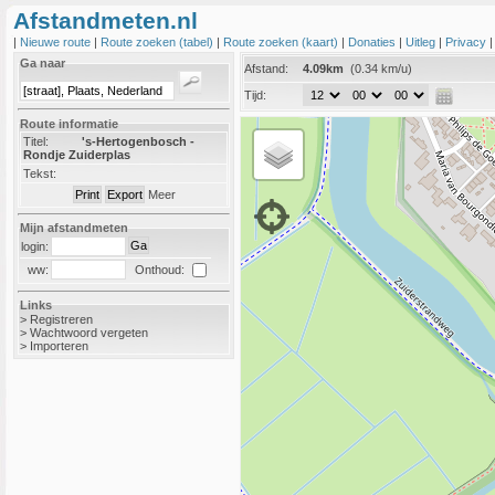
Afstandmeten.nl
|
Nieuwe route
|
Route zoeken (tabel)
|
Route zoeken (kaart)
|
Donaties
|
Uitleg
|
Privacy
Ga naar
Afstand:
4.09km
(0.34 km/u)
Tijd:
Route informatie
Titel:
's-Hertogenbosch -
Rondje Zuiderplas
Tekst:
Meer
Mijn afstandmeten
login:
Onthoud:
ww:
Links
>
Registreren
>
Wachtwoord vergeten
>
Importeren