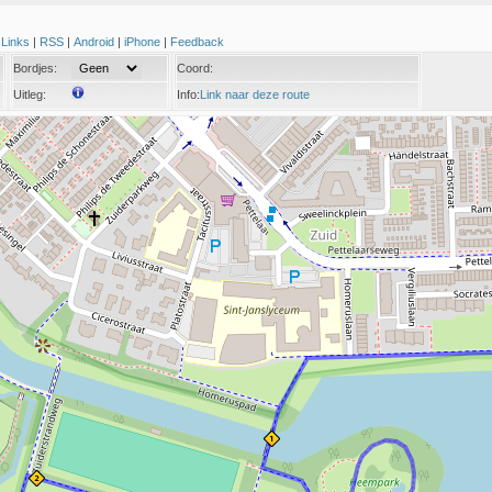
|
Links
|
RSS
|
Android
|
iPhone
|
Feedback
Bordjes:
Coord:
Uitleg:
Info:
Link naar deze route