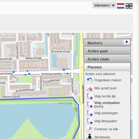
Markers
Acties punt
Acties route
Plannen
Acties voor plannen:
Ongedaan maken
Wis actief punt
Volg rechte lijn
Volg voetpaden
(
info
)
Volg autowegen
Volg fietspaden
Centreer na klik
Streetview