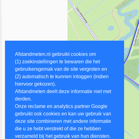
Afstandmeten.nl gebruikt cookies om
(1) zoekinstellingen te bewaren die het
gebruikersgemak van de site vergroten en
(2) automatisch te kunnen inloggen (indien
hiervoor gekozen).
Afstandmeten deelt deze informatie niet met
derden.
Onze reclame en analytics partner Google
gebruikt ook cookies en kan uw gebruik van
deze site combineren met andere informatie
die u ze hebt verstrekt of die ze hebben
verzameld bij het gebruik van hun diensten.