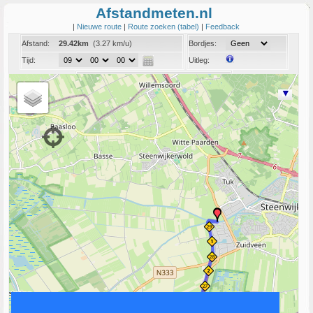
Afstandmeten.nl
|
Nieuwe route
|
Route zoeken (tabel)
|
Feedback
Afstand:
29.42km
(3.27 km/u)
Bordjes:
Tijd:
Uitleg:
Coord:
Info:
Link naar deze route