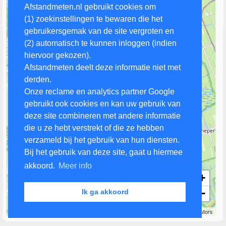
Afstandmeten.nl gebruikt cookies om
(1) zoekinstellingen te bewaren die het
gebruikersgemak van de site vergroten en
(2) automatisch te kunnen inloggen (indien
hiervoor gekozen).
Afstandmeten deelt deze informatie niet met
derden.
Onze reclame en analytics partner Google
gebruikt ook cookies en kan uw gebruik van
deze site combineren met andere informatie
die u ze hebt verstrekt of die ze hebben
verzameld bij het gebruik van hun diensten.
Bij het gebruik van deze site, gaat u hiermee
akkoord.
Meer info
+
−
Ik ga akkoord
2 km
Leaflet
| Map data ©
OpenStreetMap
contributors