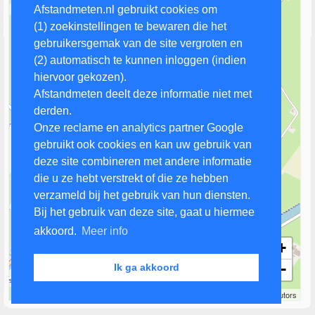
Afstandmeten.nl gebruikt cookies om
(1) zoekinstellingen te bewaren die het
gebruikersgemak van de site vergroten en
(2) automatisch te kunnen inloggen (indien
hiervoor gekozen).
Afstandmeten deelt deze informatie niet met
derden.
Onze reclame en analytics partner Google
gebruikt ook cookies en kan uw gebruik van
deze site combineren met andere informatie
die u ze hebt verstrekt of die ze hebben
verzameld bij het gebruik van hun diensten.
Bij het gebruik van deze site, gaat u hiermee
akkoord.
Meer info
+
−
Ik ga akkoord
500 m
Leaflet
| Map data ©
OpenStreetMap
contributors