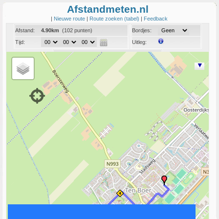
Afstandmeten.nl
|
Nieuwe route
|
Route zoeken (tabel)
|
Feedback
Afstand:
4.90km
(102 punten)
Bordjes:
Tijd:
Uitleg:
Coord:
Info:
Link naar deze route