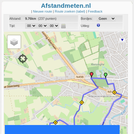
Afstandmeten.nl
|
Nieuwe route
|
Route zoeken (tabel)
|
Feedback
Afstand:
9.76km
(237 punten)
Bordjes:
Tijd:
Uitleg:
Coord:
Info:
Link naar deze route