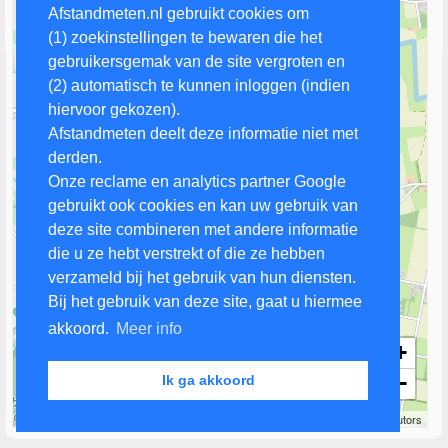
Afstandmeten.nl gebruikt cookies om
(1) zoekinstellingen te bewaren die het
gebruikersgemak van de site vergroten en
(2) automatisch te kunnen inloggen (indien
hiervoor gekozen).
Afstandmeten deelt deze informatie niet met
derden.
Onze reclame en analytics partner Google
gebruikt ook cookies en kan uw gebruik van
deze site combineren met andere informatie
die u ze hebt verstrekt of die ze hebben
verzameld bij het gebruik van hun diensten.
Bij het gebruik van deze site, gaat u hiermee
akkoord.
Meer info
+
−
Ik ga akkoord
500 m
Leaflet
| Map data ©
OpenStreetMap
contributors