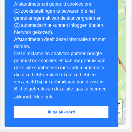
Afstandmeten.nl gebruikt cookies om
(1) zoekinstellingen te bewaren die het
gebruikersgemak van de site vergroten en
(2) automatisch te kunnen inloggen (indien
hiervoor gekozen).
Afstandmeten deelt deze informatie niet met
derden.
Onze reclame en analytics partner Google
gebruikt ook cookies en kan uw gebruik van
deze site combineren met andere informatie
die u ze hebt verstrekt of die ze hebben
verzameld bij het gebruik van hun diensten.
Bij het gebruik van deze site, gaat u hiermee
akkoord.
Meer info
+
−
Ik ga akkoord
1 km
Leaflet
| Map data ©
OpenStreetMap
contributors