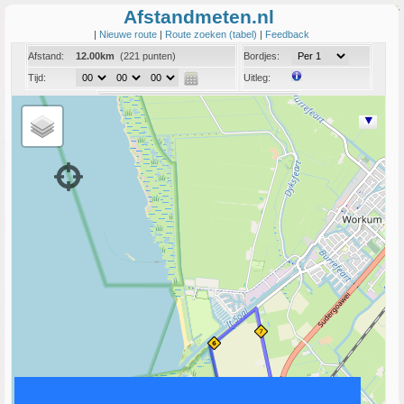
Afstandmeten.nl
|
Nieuwe route
|
Route zoeken (tabel)
|
Feedback
Afstand:
12.00km
(221 punten)
Bordjes:
Tijd:
Uitleg:
Coord:
Info:
Link naar deze route