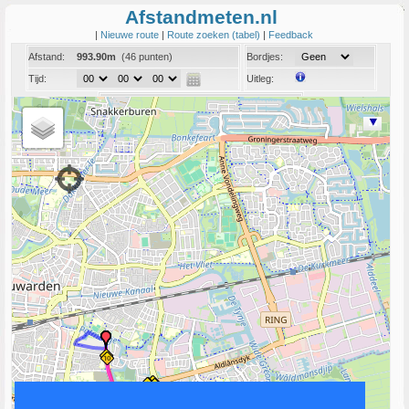
Afstandmeten.nl
|
Nieuwe route
|
Route zoeken (tabel)
|
Feedback
Afstand:
993.90m
(46 punten)
Bordjes:
Tijd:
Uitleg:
Coord:
Info:
Link naar deze route