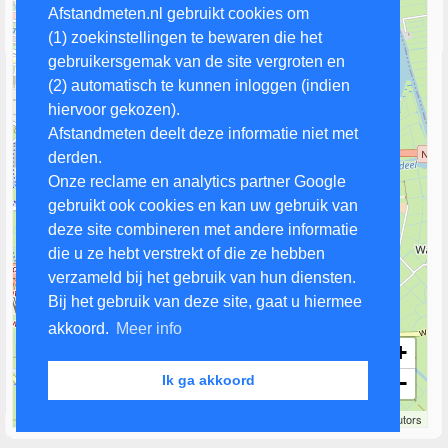
Afstandmeten.nl gebruikt cookies om
(1) zoekinstellingen te bewaren die het
gebruikersgemak van de site vergroten en
(2) automatisch te kunnen inloggen (indien
hiervoor gekozen).
Afstandmeten deelt deze informatie niet met
derden.
Onze reclame en analytics partner Google
gebruikt ook cookies en kan uw gebruik van
deze site combineren met andere informatie
die u ze hebt verstrekt of die ze hebben
verzameld bij het gebruik van hun diensten.
Bij het gebruik van deze site, gaat u hiermee
akkoord.
Meer info
+
−
Ik ga akkoord
1 km
Leaflet
| Map data ©
OpenStreetMap
contributors