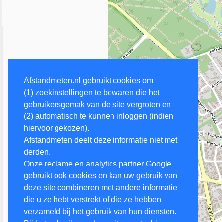
Afstandmeten.nl gebruikt cookies om
(1) zoekinstellingen te bewaren die het
gebruikersgemak van de site vergroten en
(2) automatisch te kunnen inloggen (indien
hiervoor gekozen).
Afstandmeten deelt deze informatie niet met
derden.
Onze reclame en analytics partner Google
gebruikt ook cookies en kan uw gebruik van
deze site combineren met andere informatie
die u ze hebt verstrekt of die ze hebben
verzameld bij het gebruik van hun diensten.