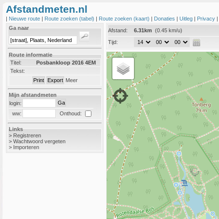
Afstandmeten.nl
|
Nieuwe route
|
Route zoeken (tabel)
|
Route zoeken (kaart)
|
Donaties
|
Uitleg
|
Privacy
Ga naar
Afstand:
6.31km
(0.45 km/u)
Tijd:
Route informatie
Titel:
Posbankloop 2016 4EM
Tekst:
Meer
Mijn afstandmeten
login:
Onthoud:
ww:
Links
>
Registreren
>
Wachtwoord vergeten
>
Importeren