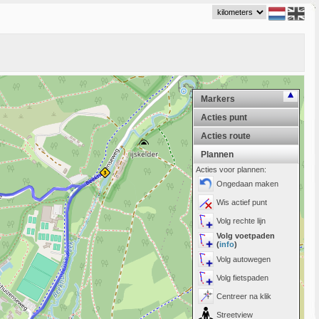
Markers
Acties punt
Acties route
Plannen
Acties voor plannen:
Ongedaan maken
Wis actief punt
Volg rechte lijn
Volg voetpaden
(
info
)
Volg autowegen
Volg fietspaden
Centreer na klik
Streetview