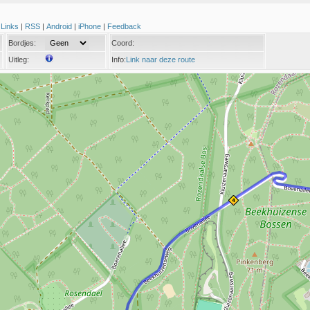
|
Links
|
RSS
|
Android
|
iPhone
|
Feedback
Bordjes:
Coord:
Uitleg:
Info:
Link naar deze route