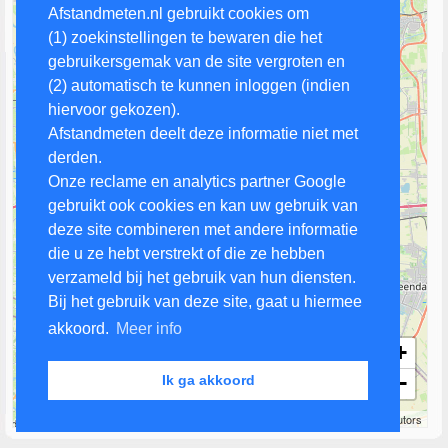
Afstandmeten.nl gebruikt cookies om
(1) zoekinstellingen te bewaren die het
gebruikersgemak van de site vergroten en
(2) automatisch te kunnen inloggen (indien
hiervoor gekozen).
Afstandmeten deelt deze informatie niet met
derden.
Onze reclame en analytics partner Google
gebruikt ook cookies en kan uw gebruik van
deze site combineren met andere informatie
die u ze hebt verstrekt of die ze hebben
verzameld bij het gebruik van hun diensten.
Bij het gebruik van deze site, gaat u hiermee
akkoord.
Meer info
+
−
Ik ga akkoord
5 km
Leaflet
| Map data ©
OpenStreetMap
contributors