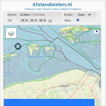
Afstandmeten.nl
|
Nieuwe route
|
Route zoeken (tabel)
|
Feedback
Afstand:
31.62km
(7.16 km/u)
Bordjes:
Tijd:
Uitleg:
Coord:
Info:
Link naar deze route