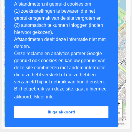
Afstandmeten.nl gebruikt cookies om
(1) zoekinstellingen te bewaren die het
gebruikersgemak van de site vergroten en
(2) automatisch te kunnen inloggen (indien
hiervoor gekozen).
Afstandmeten deelt deze informatie niet met
derden.
Onze reclame en analytics partner Google
gebruikt ook cookies en kan uw gebruik van
deze site combineren met andere informatie
die u ze hebt verstrekt of die ze hebben
verzameld bij het gebruik van hun diensten.
Bij het gebruik van deze site, gaat u hiermee
akkoord.
Meer info
+
−
Ik ga akkoord
500 m
Leaflet
| Map data ©
OpenStreetMap
contributors