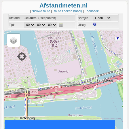
Afstandmeten.nl
|
Nieuwe route
|
Route zoeken (tabel)
|
Feedback
Afstand:
10.00km
(299 punten)
Bordjes:
Tijd:
Uitleg:
Coord:
Info:
Link naar deze route