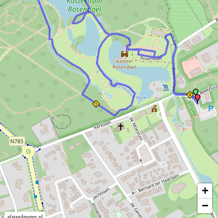
+
−
afstandmeten.nl