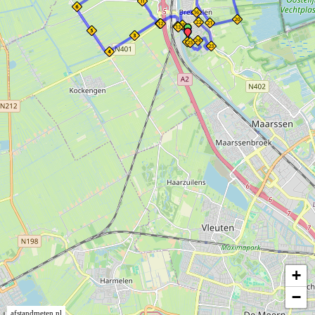
+
−
afstandmeten.nl