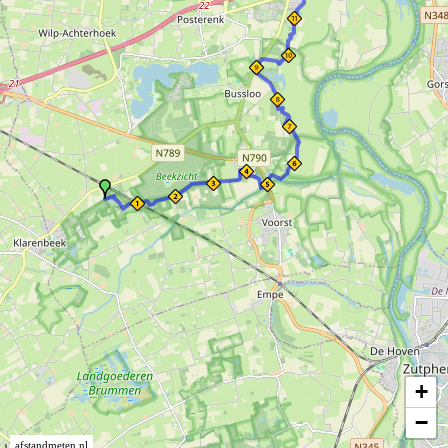
+
−
afstandmeten.nl