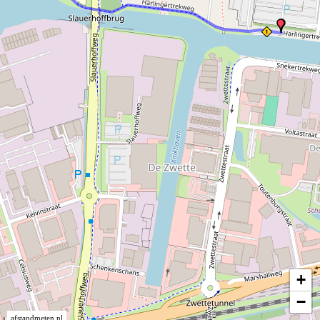
+
−
afstandmeten.nl