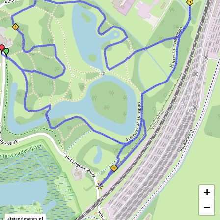
+
−
afstandmeten.nl