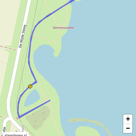
+
−
afstandmeten.nl