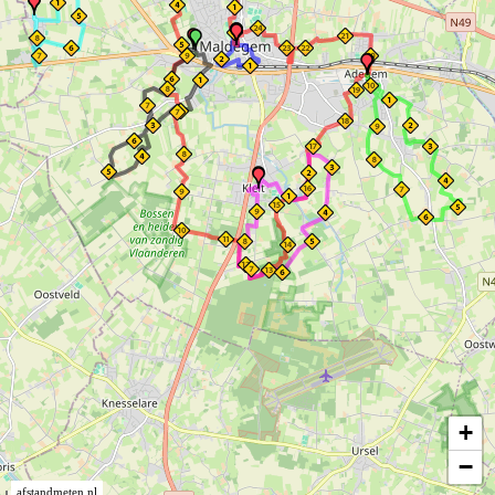
+
−
afstandmeten.nl