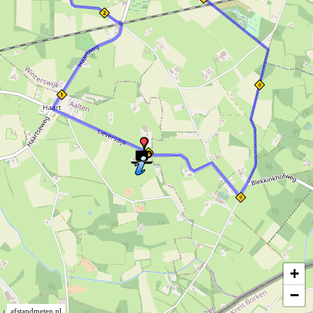
+
−
afstandmeten.nl