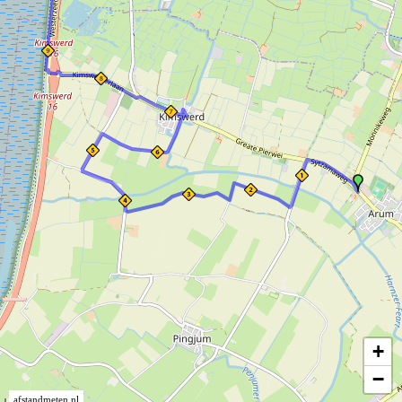
+
−
afstandmeten.nl