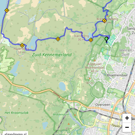
+
−
afstandmeten.nl