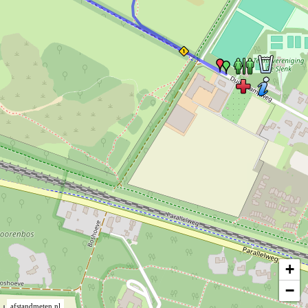
+
−
afstandmeten.nl