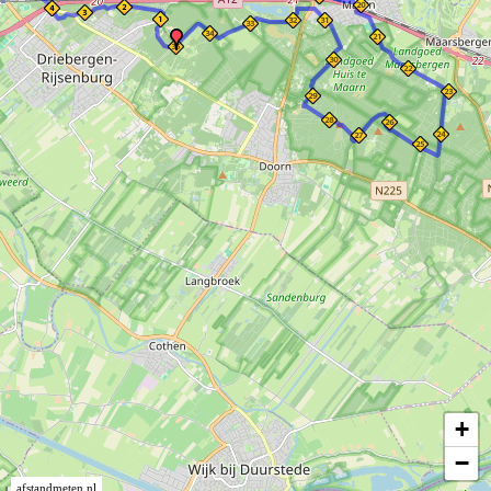
+
−
afstandmeten.nl