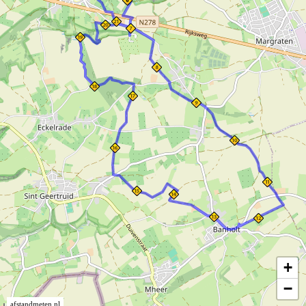
+
−
afstandmeten.nl